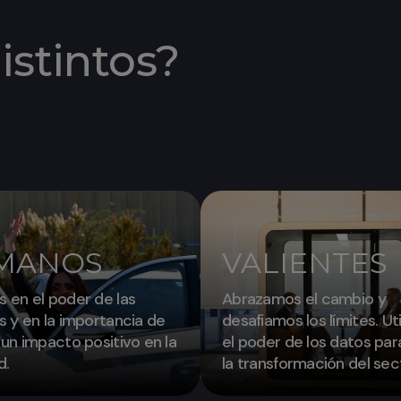
istintos?
MANOS
VALIENTES
 en el poder de las
Abrazamos el cambio y
 y en la importancia de
desafiamos los límites. Ut
un impacto positivo en la
el poder de los datos para
d.
la transformación del sec