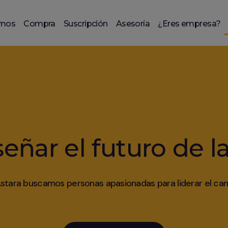
omos
Compra
Suscripción
Asesoría
¿Eres empresa?
señar el futuro de l
stara buscamos personas apasionadas para liderar el ca