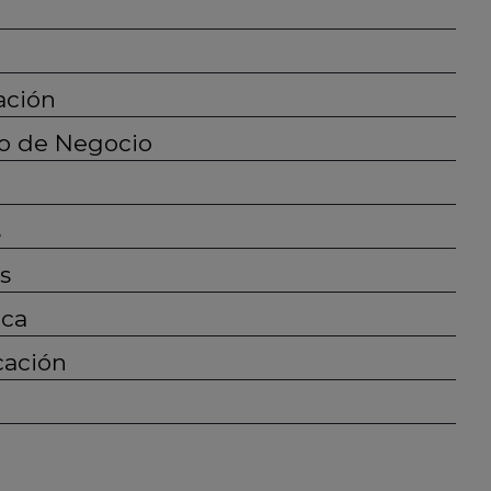
ación
llo de Negocio
s
s
ica
cación