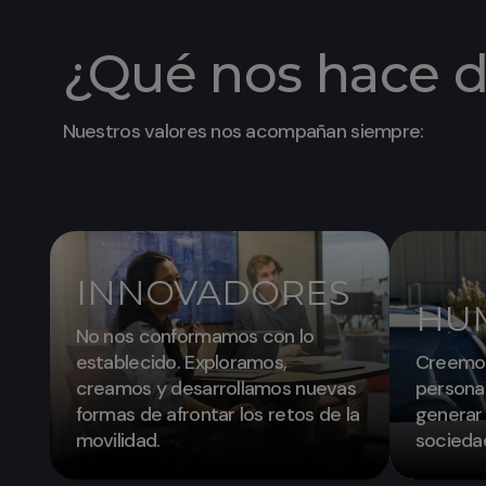
¿Qué nos hace d
Nuestros valores nos acompañan siempre:
INNOVADORES
HU
No nos conformamos con lo
establecido. Exploramos,
Creemos
creamos y desarrollamos nuevas
personas
formas de afrontar los retos de la
generar 
movilidad.
socieda