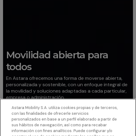
Movilidad abierta para
todos
En Astara ofrecemos una forma de moverse abierta,
personalizada y sostenible, con un enfoque integral de
la movilidad y soluciones adaptadas a cada particular,
empresa o administración.
Astara Mobility S.A. utiliza cookies propias y de terceros,
Tanto si buscas comprar un vehículo o soluciones más
con las finalidades de ofrecerle servicios
flexibles, como el pago por uso, tenemos la opción que
personalizados en base a un perfil elaborado a partir de
mejor se adapta a tus necesidades.
sus hábitos de navegación, así como para recabar
información con fines analíticos. Puede configurar y/o
MOVE. IT’S YOUR RIGHT.