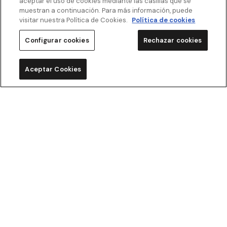
aceptar el uso de cookies mediante las casillas que se
muestran a continuación. Para más información, puede
visitar nuestra Política de Cookies.
Política de cookies
Descubre nuestros servicios
Configurar cookies
Rechazar cookies
Aceptar Cookies
Un ecosistema de
movilidad al servicio
de las personas
Dinos cómo te quieres mover y nosotros nos encargamos
del resto.