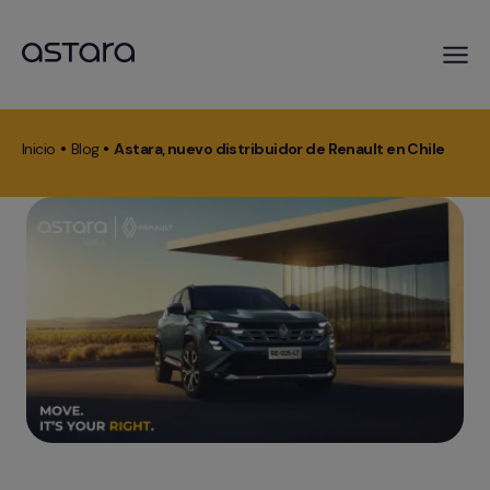
Pasar
al
Inicio
Blog
Astara, nuevo distribuidor de Renault en Chile
contenido
Ruta
principal
de
navegación