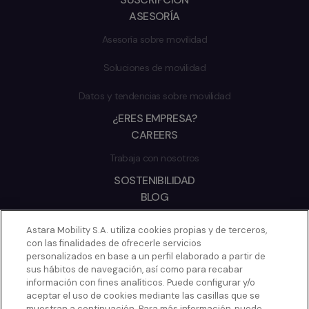
ASESORÍA
Asesoría sobre movilidad
Soluciones de movilidad
Datos y tendencias sobre movilidad
¿ERES EMPRESA?
CAREERS
Trabaja con nosotros
SOSTENIBILIDAD
BLOG
2026 © ASTARA
Astara Mobility S.A. utiliza cookies propias y de terceros,
con las finalidades de ofrecerle servicios
CONTACTO
personalizados en base a un perfil elaborado a partir de
POLÍTICA DE COOKIES
sus hábitos de navegación, así como para recabar
información con fines analíticos. Puede configurar y/o
AVISO LEGAL
aceptar el uso de cookies mediante las casillas que se
POLÍTICA DE PRIVACIDAD
muestran a continuación. Para más información, puede