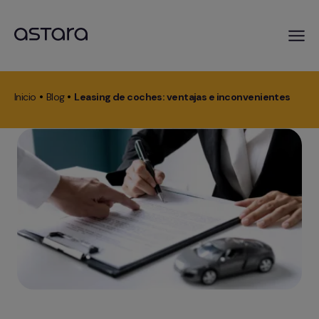
Pasar
al
Inicio
Blog
Leasing de coches: ventajas e inconvenientes
contenido
Ruta
principal
de
navegación