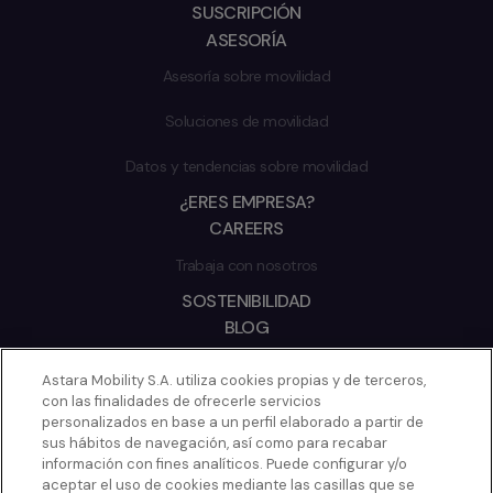
SUSCRIPCIÓN
ASESORÍA
Asesoría sobre movilidad
Soluciones de movilidad
Datos y tendencias sobre movilidad
¿ERES EMPRESA?
CAREERS
Trabaja con nosotros
SOSTENIBILIDAD
BLOG
2026 © ASTARA
Astara Mobility S.A. utiliza cookies propias y de terceros,
con las finalidades de ofrecerle servicios
CONTACTO
personalizados en base a un perfil elaborado a partir de
POLÍTICA DE COOKIES
sus hábitos de navegación, así como para recabar
información con fines analíticos. Puede configurar y/o
AVISO LEGAL
aceptar el uso de cookies mediante las casillas que se