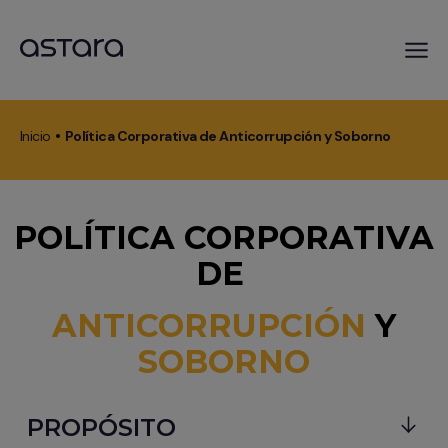
Pasar
al
Inicio
Política Corporativa de Anticorrupción y Soborno
contenido
Ruta
principal
de
navegación
POLÍTICA CORPORATIVA
DE
ANTICORRUPCIÓN
Y
SOBORNO
PROPÓSITO